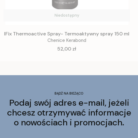
Niedostępny
IFix Thermoactive Spray- Termoaktywny spray 150 ml
Chenice Kerabond
Cena
52,00 zł
BĄDŹ NA BIEŻĄCO
Podaj swój adres e-mail, jeżeli
chcesz otrzymywać informacje
o nowościach i promocjach.