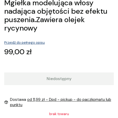
Mgiełka modelująca włosy
nadająca objętości bez efektu
puszenia.Zawiera olejek
rycynowy
Przejdź do pełnego opisu
Cena
99,00 zł
Niedostępny
Dostawa
od 11,99 zł
- Dpd - pickup - do paczkomatu lub
punktu
brak towaru