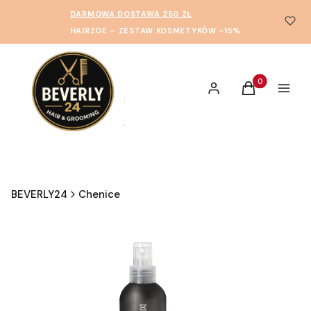
DARMOWA DOSTAWA 250 ZŁ
HAIRZOE – ZESTAW KOSMETYKÓW -15%
Produkty w ko
Zaloguj się
Koszyk
Menu
BEVERLY24
Chenice